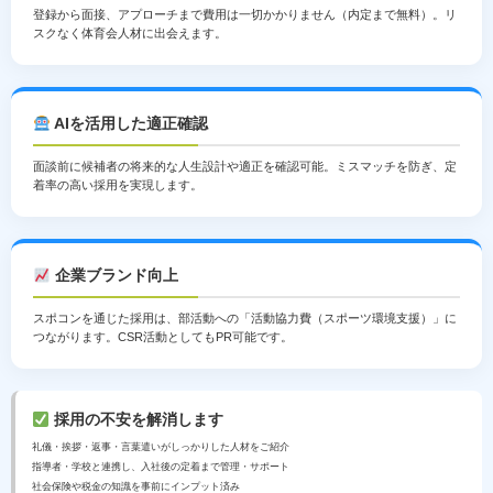
登録から面接、アプローチまで費用は一切かかりません（内定まで無料）。リ
スクなく体育会人材に出会えます。
AIを活用した適正確認
面談前に候補者の将来的な人生設計や適正を確認可能。ミスマッチを防ぎ、定
着率の高い採用を実現します。
企業ブランド向上
スポコンを通じた採用は、部活動への「活動協力費（スポーツ環境支援）」に
つながります。CSR活動としてもPR可能です。
採用の不安を解消します
礼儀・挨拶・返事・言葉遣いがしっかりした人材をご紹介
指導者・学校と連携し、入社後の定着まで管理・サポート
社会保険や税金の知識を事前にインプット済み