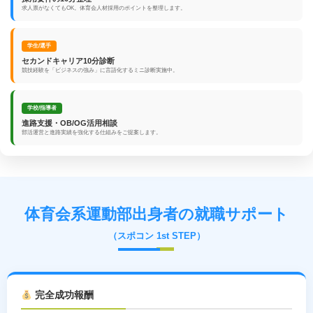
求人票がなくてもOK。体育会人材採用のポイントを整理します。
学生/選手
セカンドキャリア10分診断
競技経験を「ビジネスの強み」に言語化するミニ診断実施中。
学校/指導者
進路支援・OB/OG活用相談
部活運営と進路実績を強化する仕組みをご提案します。
体育会系運動部出身者の就職サポート
（スポコン 1st STEP）
完全成功報酬