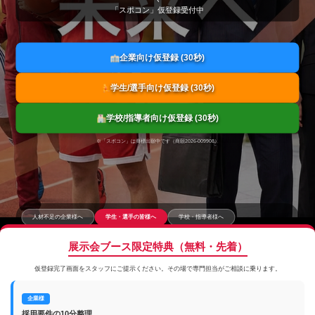
「スポコン」仮登録受付中
企業向け仮登録 (30秒)
学生/選手向け仮登録 (30秒)
学校/指導者向け仮登録 (30秒)
※「スポコン」は商標出願中です（商願2026-009908）
人材不足の企業様へ
学生・選手の皆様へ
学校・指導者様へ
展示会ブース限定特典（無料・先着）
仮登録完了画面をスタッフにご提示ください。その場で専門担当がご相談に乗ります。
企業様
採用要件の10分整理