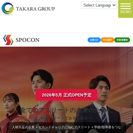
MENU
企業の方
学生/選手
学校/指導者
2026年5月 正式OPEN予定
全てのアスリートの未来のために
〜 アスリートである人生を 〜
人材不足の企業 × セカンドキャリアに悩むアスリート × 学校/指導者をつな
ぐ