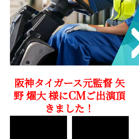
阪神タイガース元監督 矢
野 燿大 様にCMご出演頂
きました！