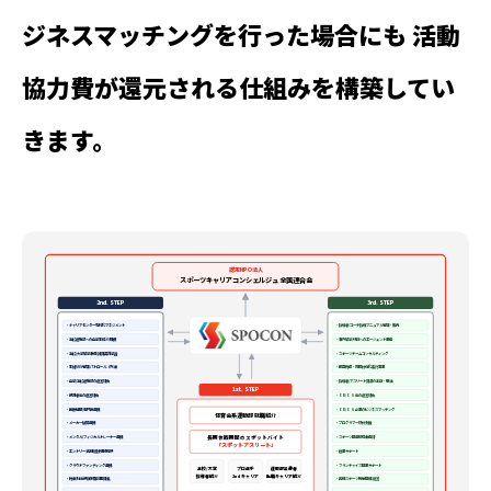
ジネスマッチングを行った場合にも 活動
協力費が還元される仕組みを構築してい
きます。
認定NPO法人
スポーツキャリアコンシェルジュ 全国連合会
2nd. STEP
3rd. STEP
・キャリアセンター有料化マネジメント
・指導者/コーチ指導マニュアル管理・販売
・高校運動部への中学生紹介/推薦
・海外留学/球団へのエージェント業務
・高校/大学留学準備/補講英語学習
・スポーツチームコンサルティング
・生徒SNS管理/パトロール（外注）
・都道府県・市町村強化委託事業
・中学/高校運動部の運営請負
・指導者/アスリート講演の手配・受注
1st. STEP
・保護者会の運営請負
・OB/OG会の運営請負
・医療機関/専門医連携
・OB/OG企業のビジネスマッチング
体育会系運動部 就職紹介
・メーカー協賛連携
・プログラマー研修支援
長期休暇期間のスポットバイト
・メンタル/フィジカルトレーナー連携
・スポーツ関連助成金申請
「スポットアスリート」
・エントリー/各種競技情報提供
・起業サポート
・クラウドファンディング連携
・フランチャイズ開業サポート
高校/大学
プロ選手
運動部出身者
指導者紹介
2ndキャリア
転職キャリア紹介
・税金/社会保険制度説明講義
・各種スポーツ教室開催/運営