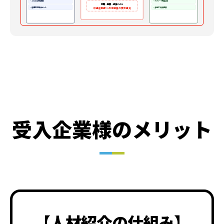
・ふるさと納税連携
・アスリート応援食堂
就職・推薦・連携による
・遠征時の旅費サポート
・食品ロス削減連携
出身運動部への活動協力費を還元
受入企業様のメリット
【人材紹介の仕組み】