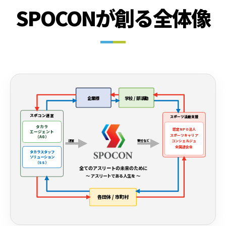
SPOCONが創る全体像
企業様
学校 / 部活動
スポコン運営
スポーツ活動支援
タカラ
認定NPO法人
エージェント
スポーツキャリア
（AG）
運営
寄付など
コンシェルジュ
全国連合会
タカラスタッフ
ソリューション
（SS）
全てのアスリートの未来のために
〜 アスリートである人生を 〜
各団体 / 市町村