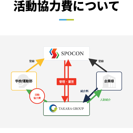
活動協力費について
登録
登録
学校/運動部
企業様
管理・運営
紹介料
活動
協力費
人財紹介