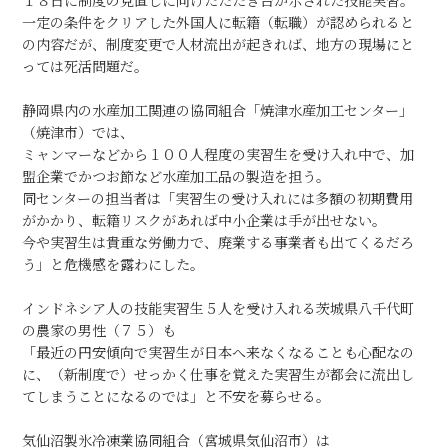
１８日に制度の見直しに向けたたたき台が示された技能実習。
一定の条件をクリアした外国人に転籍（転職）が認められると
の内容だが、制度変更で人材流出が起きれば、地方の現場にと
っては死活問題だ。
静岡県内の水産加工関連の協同組合「焼津水産加工センター」
（焼津市）では、
ミャンマーなどから１００人程度の実習生を受け入れ中で、加
盟企業でかつお節など水産加工品の製造を担う。
同センターの担当者は「実習生の受け入れには多額の初期費用
がかかり、転籍リスクがあれば中小企業は手が出せない。
今や実習生は貴重な労働力で、廃業する事業者も出てくるだろ
う」と危機感を露わにした。
インドネシア人の技能実習生５人を受け入れる茨城県八千代町
の農家の男性（７５）も
「最近の円安傾向で実習生が日本へ来なくなることも心配なの
に、（新制度で）せっかく仕事を覚えた実習生が都会に流出し
てしまうことになるのでは」と不安を募らせる。
気仙沼製氷冷凍業協同組合（宮城県気仙沼市）は