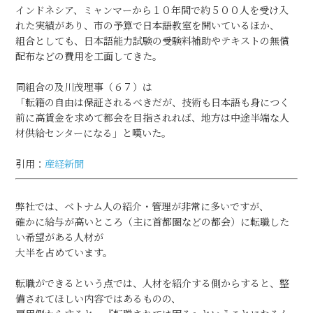
インドネシア、ミャンマーから１０年間で約５００人を受け入
れた実績があり、市の予算で日本語教室を開いているほか、
組合としても、日本語能力試験の受験料補助やテキストの無償
配布などの費用を工面してきた。
同組合の及川茂理事（６７）は
「転籍の自由は保証されるべきだが、技術も日本語も身につく
前に高賃金を求めて都会を目指されれば、地方は中途半端な人
材供給センターになる」と嘆いた。
引用：
産経新聞
弊社では、ベトナム人の紹介・管理が非常に多いですが、
確かに給与が高いところ（主に首都圏などの都会）に転職した
い希望がある人材が
大半を占めています。
転職ができるという点では、人材を紹介する側からすると、整
備されてほしい内容ではあるものの、