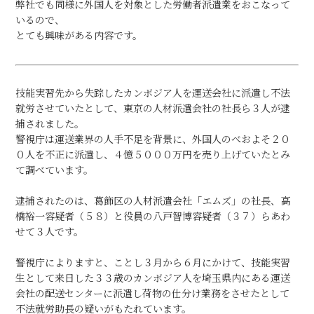
弊社でも同様に外国人を対象とした労働者派遣業をおこなって
いるので、
とても興味がある内容です。
技能実習先から失踪したカンボジア人を運送会社に派遣し不法
就労させていたとして、東京の人材派遣会社の社長ら３人が逮
捕されました。
警視庁は運送業界の人手不足を背景に、外国人のべおよそ２０
０人を不正に派遣し、４億５０００万円を売り上げていたとみ
て調べています。
逮捕されたのは、葛飾区の人材派遣会社「エムズ」の社長、高
橋裕一容疑者（５８）と役員の八戸智博容疑者（３７）らあわ
せて３人です。
警視庁によりますと、ことし３月から６月にかけて、技能実習
生として来日した３３歳のカンボジア人を埼玉県内にある運送
会社の配送センターに派遣し荷物の仕分け業務をさせたとして
不法就労助長の疑いがもたれています。