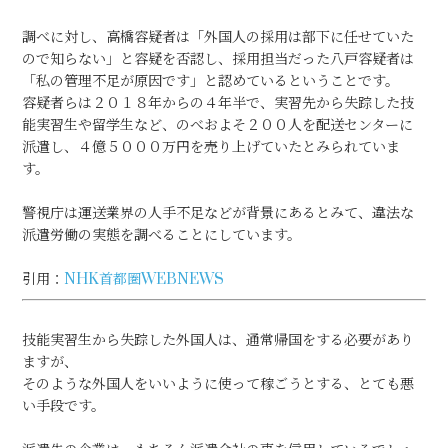
調べに対し、高橋容疑者は「外国人の採用は部下に任せていた
ので知らない」と容疑を否認し、採用担当だった八戸容疑者は
「私の管理不足が原因です」と認めているということです。
容疑者らは２０１８年からの４年半で、実習先から失踪した技
能実習生や留学生など、のべおよそ２００人を配送センターに
派遣し、４億５０００万円を売り上げていたとみられていま
す。
警視庁は運送業界の人手不足などが背景にあるとみて、違法な
派遣労働の実態を調べることにしています。
引用：
NHK首都圏WEBNEWS
技能実習生から失踪した外国人は、通常帰国をする必要があり
ますが、
そのような外国人をいいように使って稼ごうとする、とても悪
い手段です。