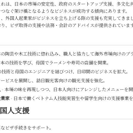
これは、日本の市場の安定性、政府のスタートアップ支援、多文化
をつなぐ架け橋となるようなビジネスが成功する傾向にあります。
り、外国人起業家がビジネスを立ち上げる際の支援も充実してきま
おり、ビザ取得の支援や法務・会計のアドバイスが提供されていま
日本の陶芸や木工技術に惚れ込み、職人と協力して海外市場向けのブ
 日本の技術を学び、母国でラーメンや寿司の店舗を開業。
本の技術と母国のエンジニアを結びつけ、日印間のビジネスを拡大。
サービスを展開し、訪日観光客向けの観光支援を強化。
人
- 本場の味を再現しつつ、日本人向けにアレンジしたメニューを
企業家
- 日本で働くベトナム人技能実習生や留学生向けの支援事業
国人支援
要なビザ手続きをサポート。