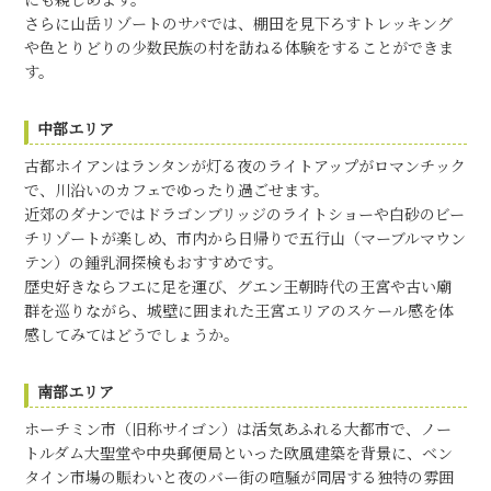
にも親しめます。
さらに山岳リゾートのサパでは、棚田を見下ろすトレッキング
や色とりどりの少数民族の村を訪ねる体験をすることができま
す。
中部エリア
古都ホイアンはランタンが灯る夜のライトアップがロマンチック
で、川沿いのカフェでゆったり過ごせます。
近郊のダナンではドラゴンブリッジのライトショーや白砂のビー
チリゾートが楽しめ、市内から日帰りで五行山（マーブルマウン
テン）の鍾乳洞探検もおすすめです。
歴史好きならフエに足を運び、グエン王朝時代の王宮や古い廟
群を巡りながら、城壁に囲まれた王宮エリアのスケール感を体
感してみてはどうでしょうか。
南部エリア
ホーチミン市（旧称サイゴン）は活気あふれる大都市で、ノー
トルダム大聖堂や中央郵便局といった欧風建築を背景に、ベン
タイン市場の賑わいと夜のバー街の喧騒が同居する独特の雰囲