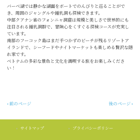
バーベ湖では静かな湖面をボートでのんびりと巡ることがで
き、周囲のジャングルや鍾乳洞も探検できます。
中部クアナン省のフォンニャ洞窟は規模と美しさで世界的にも
注目される鍾乳洞群で、冒険心をくすぐる探検コースが充実し
ています。
南部のフーコック島はまだ手つかずのビーチが残るリゾートア
イランドで、シーフードやナイトマーケットも楽しめる贅沢な隠
れ家です。
ベトナムの多彩な景色と文化を満喫する旅をお楽しみくださ
い！
« 前のページ
後のページ »
サイトマップ
プライバシーポリシー