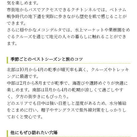
気を楽しめます。
市街地からバスでアクセスできるクチトンネルでは、ベトナム
戦争時代の地下道を実際に歩きながら歴史を肌で感じることが
できます。
さらに穏やかなメコンデルタでは、水上マーケットや果樹園をめ
ぐるクルーズを通じて地元の人々の暮らしに触れることができ
ます。
季節ごとのベストシーズンと旅のコツ
北部は10月から4月の乾季が晴天率も高く、クルーズやトレッキ
ングに最適です。
中部は2月から8月までが乾季で、海遊びや遺跡めぐりが快適に
楽しめます。南部は11月から4月の乾期が涼しくて過ごしやす
く、夕方の街歩きにもぴったり。
どのエリアでも日中は強い日差しと湿度があるため、水分補給
をこまめに行い、帽子やサングラスで紫外線対策をしっかりし
ておくと安心です。
他にもぜひ訪れたい穴場