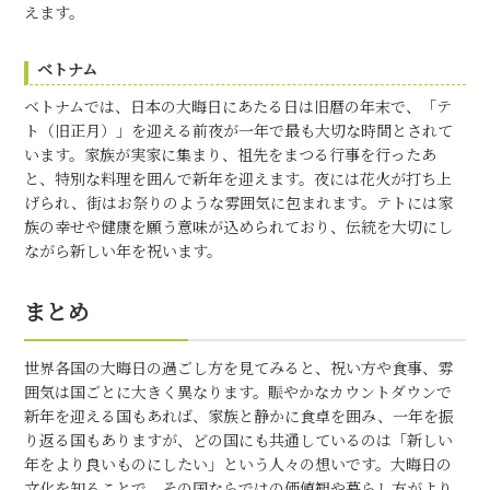
えます。
ベトナム
ベトナムでは、日本の大晦日にあたる日は旧暦の年末で、「テ
ト（旧正月）」を迎える前夜が一年で最も大切な時間とされて
います。家族が実家に集まり、祖先をまつる行事を行ったあ
と、特別な料理を囲んで新年を迎えます。夜には花火が打ち上
げられ、街はお祭りのような雰囲気に包まれます。テトには家
族の幸せや健康を願う意味が込められており、伝統を大切にし
ながら新しい年を祝います。
まとめ
世界各国の大晦日の過ごし方を見てみると、祝い方や食事、雰
囲気は国ごとに大きく異なります。賑やかなカウントダウンで
新年を迎える国もあれば、家族と静かに食卓を囲み、一年を振
り返る国もありますが、どの国にも共通しているのは「新しい
年をより良いものにしたい」という人々の想いです。大晦日の
文化を知ることで、その国ならではの価値観や暮らし方がより