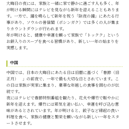
大晦日の夜には、家族と一緒に家で静かに過ごす人も多く、年
が明ける瞬間にはテレビを見ながら新年を迎えることもありま
す。一方で、鐘を鳴らして新年を祝う「除夜の鐘」にあたる行
事があり、ソウルの普信閣（ポシンガク）では多くの人が集ま
りカウントダウンが行われます。
年が明けると、健康や幸運を願って家族で「トックク」という
お餅入りのスープを食べる習慣があり、新しい一年の始まりを
実感します。
中国
中国では、日本の大晦日にあたる日は旧暦に基づく「春節（旧
正月） 」の前夜で、一年で最も大切な日とされています。こ
の日は家族が実家に集まり、豪華な年越しの食事を囲むのが伝
統です。
夜にはテレビで春節特別番組を観たり、花火や爆竹で賑やかに
新年を迎えます。爆竹には邪気を追い払い、幸運を呼び込む意
味があるとされています。年が明けると、餃子など縁起の良い
料理を食べ、家族の健康と繁栄を願いながら新しい一年をスタ
ートさせます。