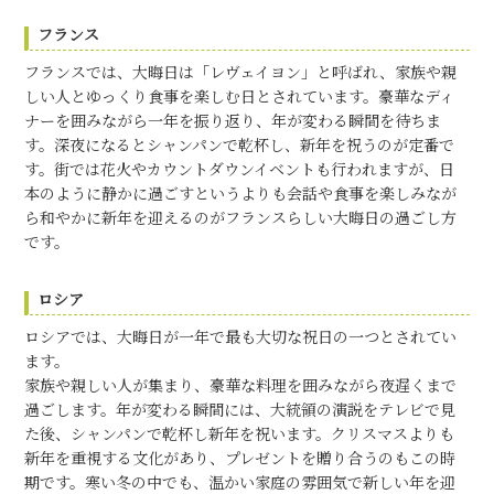
フランス
フランスでは、大晦日は「レヴェイヨン」と呼ばれ、家族や親
しい人とゆっくり食事を楽しむ日とされています。豪華なディ
ナーを囲みながら一年を振り返り、年が変わる瞬間を待ちま
す。深夜になるとシャンパンで乾杯し、新年を祝うのが定番で
す。街では花火やカウントダウンイベントも行われますが、日
本のように静かに過ごすというよりも会話や食事を楽しみなが
ら和やかに新年を迎えるのがフランスらしい大晦日の過ごし方
です。
ロシア
ロシアでは、大晦日が一年で最も大切な祝日の一つとされてい
ます。
家族や親しい人が集まり、豪華な料理を囲みながら夜遅くまで
過ごします。年が変わる瞬間には、大統領の演説をテレビで見
た後、シャンパンで乾杯し新年を祝います。クリスマスよりも
新年を重視する文化があり、プレゼントを贈り合うのもこの時
期です。寒い冬の中でも、温かい家庭の雰囲気で新しい年を迎