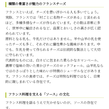
種類の豊富さが魅力のフランスチーズ
フランスといえば、チーズを思い浮かべる人も多いでしょう。
実際、フランスでは「村ごとに名物チーズがある」と言われる
ほど、多種多様なチーズが作られています。その数は非常に多
く、世界中に輸出されるなど、品質とおいしさの高さが広く認
められています。
原料となる乳も、牛乳だけではありません。羊や山羊の乳を使
ったチーズも多く、それぞれに個性豊かな風味があります。中
でも、生乳を使って作られるチーズは伝統的な製法として大切
に守られています。
代表的なものには、白カビに包まれた柔らかなカマンベール、
濃厚で塩味の効いた青かびチーズのロックフォール、山羊乳なら
ではのさっぱりとした味わいが特徴のシェ―ヴルなどがありま
す。フランスの食卓では、チーズは特別な料理ではなく、日常
的に親しまれている存在です。
フランス料理を支える「ソース」の文化
フランス料理を語るうえで欠かせないのが、ソースの存在で
す。