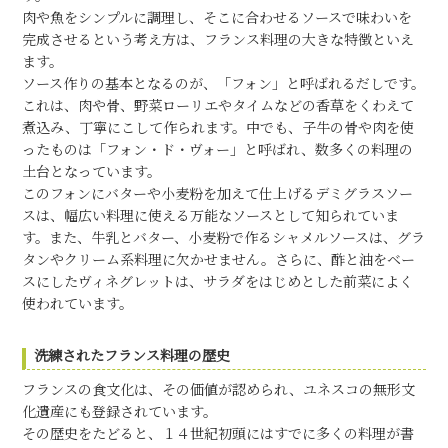
肉や魚をシンプルに調理し、そこに合わせるソースで味わいを
完成させるという考え方は、フランス料理の大きな特徴といえ
ます。
ソース作りの基本となるのが、「フォン」と呼ばれるだしです。
これは、肉や骨、野菜ローリエやタイムなどの香草をくわえて
煮込み、丁寧にこして作られます。中でも、子牛の骨や肉を使
ったものは「フォン・ド・ヴォー」と呼ばれ、数多くの料理の
土台となっています。
このフォンにバターや小麦粉を加えて仕上げるデミグラスソー
スは、幅広い料理に使える万能なソースとして知られていま
す。また、牛乳とバター、小麦粉で作るシャメルソースは、グラ
タンやクリーム系料理に欠かせません。さらに、酢と油をベー
スにしたヴィネグレットは、サラダをはじめとした前菜によく
使われています。
洗練されたフランス料理の歴史
フランスの食文化は、その価値が認められ、ユネスコの無形文
化遺産にも登録されています。
その歴史をたどると、１４世紀初頭にはすでに多くの料理が書