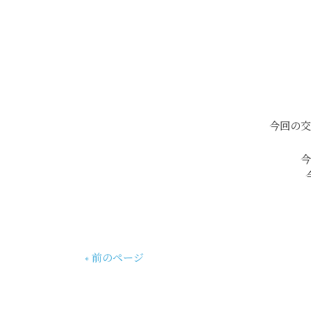
今回の交
今
« 前のページ