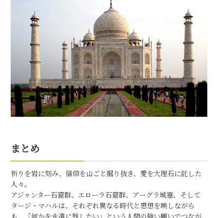
まとめ
祈りを岩に刻み、信仰を山ごと掘り抜き、愛を大理石に託した
人々。
アジャンター石窟群
、
エローラ石窟群
、
アーグラ城塞
、そして
タージ・マハル
は、それぞれ異なる時代と思想を映しながら
も、「何かを永遠に残したい」という人間の強い願いでつなが