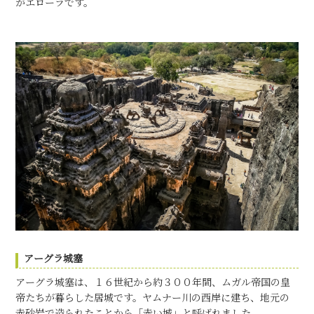
がエローラです。
アーグラ城塞
アーグラ城塞は、１６世紀から約３００年間、ムガル帝国の皇
帝たちが暮らした居城です。ヤムナー川の西岸に建ち、地元の
赤砂岩で造られたことから「赤い城」と呼ばれました。