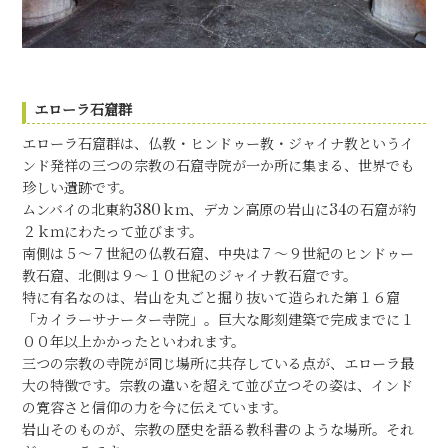
エローラ石窟群
エローラ石窟群は、仏教・ヒンドゥー教・ジャイナ教というイ
ンド発祥の三つの宗教の石窟寺院が一か所に集まる、世界でも
珍しい遺跡です。
ムンバイの北東約380ｋｍ、デカン高原の岩山に34の石窟が約
２ｋｍにわたって並びます。
南側は５～７世紀の仏教石窟、中央は７～９世紀のヒンドゥー
教石窟、北側は９～１０世紀のジャイナ教石窟です。
特に有名なのは、岩山を丸ごと掘り抜いて造られた第１６窟
「カイラーサナーター寺院」。巨大な彫刻建築で完成までに１
００年以上かかったといわれます。
三つの宗教の寺院が同じ場所に共存している点が、エローラ最
大の特徴です。宗教の違いを超えて並び立つその姿は、インド
の寛容さと信仰の力を今に伝えています。
岩山そのものが、宗教の歴史を語る教科書のような場所。それ