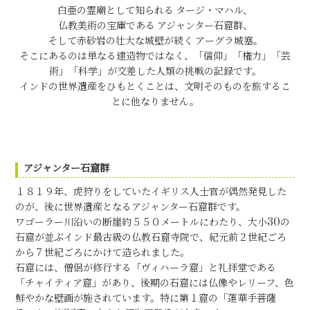
白亜の霊廟として知られる
タージ・マハル
、
仏教美術の宝庫である
アジャンター石窟群
、
そして赤砂岩の壮大な城壁が続く
アーグラ城塞
。
そこにあるのは単なる建造物ではなく、「信仰」「権力」「芸
術」「科学」が交差した人類の挑戦の記録です。
インドの世界遺産をひもとくことは、文明そのものを旅するこ
とに他なりません。
アジャンター石窟群
１８１９年、虎狩りをしていたイギリス人士官が偶然発見した
のが、後に世界遺産となる
アジャンター石窟群です。
ワゴーラー川沿いの断崖約５５０メートルにわたり、大小30の
石窟が並ぶインド最古級の仏教石窟寺院で、紀元前２世紀ごろ
から７世紀ごろにかけて造られました。
石窟には、僧侶が修行する「ヴィハーラ窟」と礼拝堂である
「チャイティア窟」があり、後期の石窟には仏像やレリーフ、色
鮮やかな壁画が施されています。特に第１窟の「蓮華手菩薩