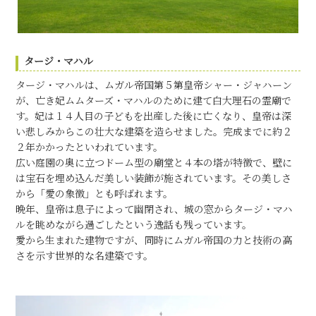
タージ・マハル
タージ・マハルは、ムガル帝国第５第皇帝シャー・ジャハーン
が、亡き妃ムムターズ・マハルのために建て白大理石の霊廟で
す。妃は１４人目の子どもを出産した後に亡くなり、皇帝は深
い悲しみからこの壮大な建築を造らせました。完成までに約２
２年かかったといわれています。
広い庭園の奥に立つドーム型の廟堂と４本の塔が特徴で、壁に
は宝石を埋め込んだ美しい装飾が施されています。その美しさ
から「愛の象徴」とも呼ばれます。
晩年、皇帝は息子によって幽閉され、城の窓からタージ・マハ
ルを眺めながら過ごしたという逸話も残っています。
愛から生まれた建物ですが、同時にムガル帝国の力と技術の高
さを示す世界的な名建築です。