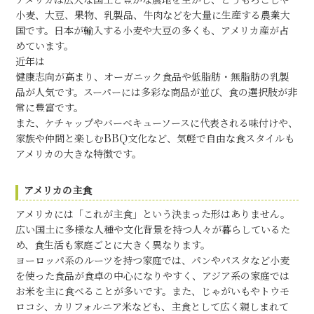
アメリカは広大な国土と豊かな農地を生かし、とうもろこしや
小麦、大豆、果物、乳製品、牛肉などを大量に生産する農業大
国です。日本が輸入する小麦や大豆の多くも、アメリカ産が占
めています。
近年は
健康志向が高まり、オーガニック食品や低脂肪・無脂肪の乳製
品が人気です。スーパーには多彩な商品が並び、食の選択肢が非
常に豊富です。
また、ケチャップやバーベキューソースに代表される味付けや、
家族や仲間と楽しむBBQ文化など、気軽で自由な食スタイルも
アメリカの大きな特徴です。
アメリカの主食
アメリカには「これが主食」という決まった形はありません。
広い国土に多様な人種や文化背景を持つ人々が暮らしているた
め、食生活も家庭ごとに大きく異なります。
ヨーロッパ系のルーツを持つ家庭では、パンやパスタなど小麦
を使った食品が食卓の中心になりやすく、アジア系の家庭では
お米を主に食べることが多いです。また、じゃがいもやトウモ
ロコシ、カリフォルニア米なども、主食として広く親しまれて