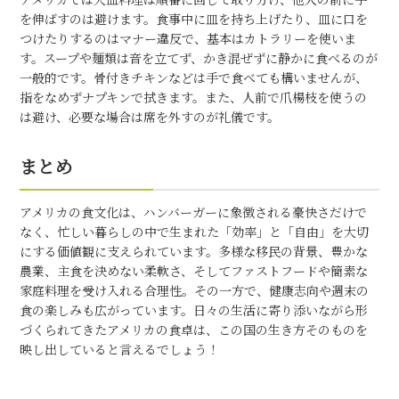
アメリカでは大皿料理は順番に回して取り分け、他人の前に手
を伸ばすのは避けます。食事中に皿を持ち上げたり、皿に口を
つけたりするのはマナー違反で、基本はカトラリーを使いま
す。スープや麺類は音を立てず、かき混ぜずに静かに食べるのが
一般的です。骨付きチキンなどは手で食べても構いませんが、
指をなめずナプキンで拭きます。また、人前で爪楊枝を使うの
は避け、必要な場合は席を外すのが礼儀です。
まとめ
アメリカの食文化は、ハンバーガーに象徴される豪快さだけで
なく、忙しい暮らしの中で生まれた「効率」と「自由」を大切
にする価値観に支えられています。多様な移民の背景、豊かな
農業、主食を決めない柔軟さ、そしてファストフードや簡素な
家庭料理を受け入れる合理性。その一方で、健康志向や週末の
食の楽しみも広がっています。日々の生活に寄り添いながら形
づくられてきたアメリカの食卓は、この国の生き方そのものを
映し出していると言えるでしょう！